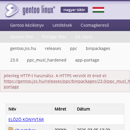
magyar tükör
Gentoo kézikönyv
Letöltések
Csomagkereső
Gentoo Wiki
Portage Wiki
Git repos
gentoo.jss.hu
releases
ppc
binpackages
23.0
ppc_musl_hardened
app-portage
Jelenleg HTTP-t használsz. A HTTPS verziót itt éred el:
https://gentoo.jss.hu/releases/ppc/binpackages/23.0/ppc_musl
portage
Név
Méret
Dátum
ELŐZŐ KÖNYVTÁR
300Kb
2026-03-05 13:29