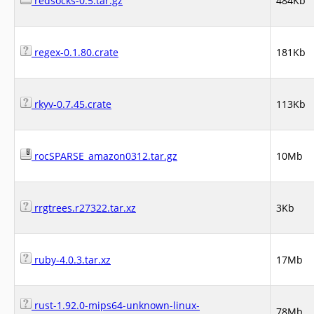
redsocks-0.5.tar.gz
484Kb
regex-0.1.80.crate
181Kb
rkyv-0.7.45.crate
113Kb
rocSPARSE_amazon0312.tar.gz
10Mb
rrgtrees.r27322.tar.xz
3Kb
ruby-4.0.3.tar.xz
17Mb
rust-1.92.0-mips64-unknown-linux-
78Mb