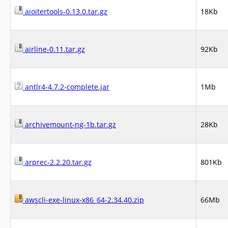
aioitertools-0.13.0.tar.gz
18Kb
airline-0.11.tar.gz
92Kb
antlr4-4.7.2-complete.jar
1Mb
archivemount-ng-1b.tar.gz
28Kb
arprec-2.2.20.tar.gz
801Kb
awscli-exe-linux-x86_64-2.34.40.zip
66Mb