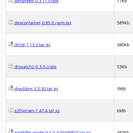
deranged-0.3.11.crate
17Kb
devcontainer-0.85.0.npm.tgz
589Kb
dictd-1.13.3.tar.gz
380Kb
dispatch2-0.3.0.crate
53Kb
djvulibre-3.5.30.tar.gz
3Mb
e2fsprogs-1.47.4.tar.xz
6Mb
earthfile-mode-0.1.0_p20230810.tar.gz
387Kb