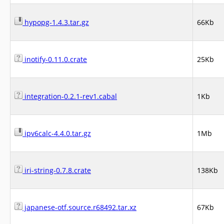
hypopg-1.4.3.tar.gz
66Kb
inotify-0.11.0.crate
25Kb
integration-0.2.1-rev1.cabal
1Kb
ipv6calc-4.4.0.tar.gz
1Mb
iri-string-0.7.8.crate
138Kb
japanese-otf.source.r68492.tar.xz
67Kb