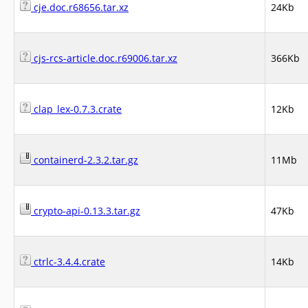
cje.doc.r68656.tar.xz
24Kb
cjs-rcs-article.doc.r69006.tar.xz
366Kb
clap_lex-0.7.3.crate
12Kb
containerd-2.3.2.tar.gz
11Mb
crypto-api-0.13.3.tar.gz
47Kb
ctrlc-3.4.4.crate
14Kb