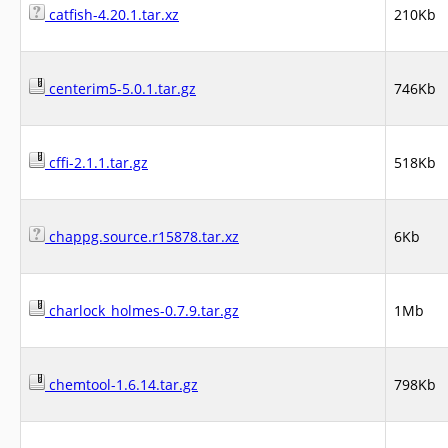
catfish-4.20.1.tar.xz
210Kb
centerim5-5.0.1.tar.gz
746Kb
cffi-2.1.1.tar.gz
518Kb
chappg.source.r15878.tar.xz
6Kb
charlock_holmes-0.7.9.tar.gz
1Mb
chemtool-1.6.14.tar.gz
798Kb