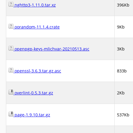
nghttp3-1.11.0.tar.xz
396Kb
oorandom-11.1.4.crate
9Kb
openpgp-keys-mlichvar-20210513.asc
3Kb
openssl-3.6.3.tar.gz.asc
833b
overlint-0.5.3.tar.gz
2Kb
page-1.9.10.tar.gz
537Kb