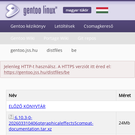
magyar tükör
Gentoo kézikönyv
Letöltések
Csomagkereső
Gentoo Wiki
Portage Wiki
Git repos
gentoo.jss.hu
distfiles
be
Jelenleg HTTP-t használsz. A HTTPS verziót itt éred el:
https://gentoo.jss.hu/distfiles/be
Név
Méret
ELŐZŐ KÖNYVTÁR
6.10.3-0-
24Mb
202603310406qtgraphicaleffects5compat-
documentation.tar.xz