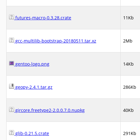
futures-macro-0.3.28.crate
11Kb
gcc-multilib-bootstrap-20180511.tar.xz
2Mb
gentoo-logo.png
14Kb
geopy-2.4.1.tar.gz
286Kb
gircore.freetype2-2.0.0.7.0.nupkg
40Kb
glib-0.21.5.crate
291Kb