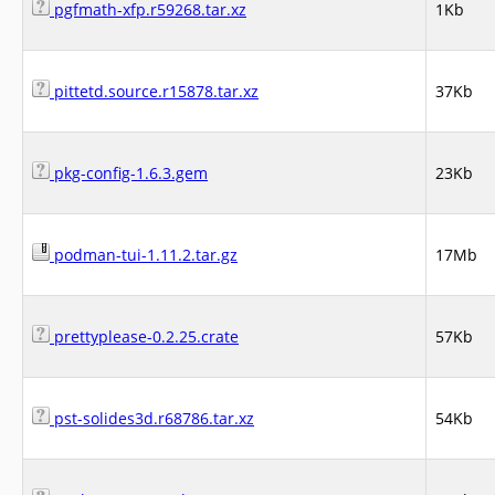
pgfmath-xfp.r59268.tar.xz
1Kb
pittetd.source.r15878.tar.xz
37Kb
pkg-config-1.6.3.gem
23Kb
podman-tui-1.11.2.tar.gz
17Mb
prettyplease-0.2.25.crate
57Kb
pst-solides3d.r68786.tar.xz
54Kb