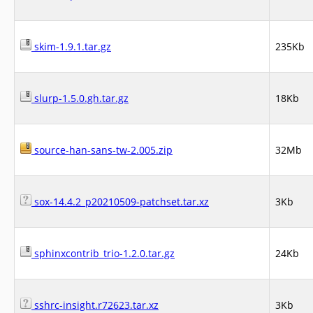
skim-1.9.1.tar.gz
235Kb
slurp-1.5.0.gh.tar.gz
18Kb
source-han-sans-tw-2.005.zip
32Mb
sox-14.4.2_p20210509-patchset.tar.xz
3Kb
sphinxcontrib_trio-1.2.0.tar.gz
24Kb
sshrc-insight.r72623.tar.xz
3Kb