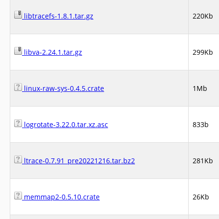
libtracefs-1.8.1.tar.gz
220Kb
libva-2.24.1.tar.gz
299Kb
linux-raw-sys-0.4.5.crate
1Mb
logrotate-3.22.0.tar.xz.asc
833b
ltrace-0.7.91_pre20221216.tar.bz2
281Kb
memmap2-0.5.10.crate
26Kb