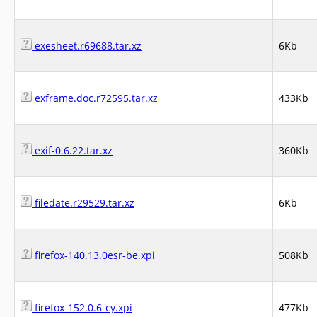
exesheet.r69688.tar.xz
6Kb
exframe.doc.r72595.tar.xz
433Kb
exif-0.6.22.tar.xz
360Kb
filedate.r29529.tar.xz
6Kb
firefox-140.13.0esr-be.xpi
508Kb
firefox-152.0.6-cy.xpi
477Kb