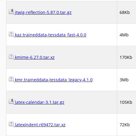
jtwig-reflection-5.87.0.tar.gz
68Kb
kaz.traineddata-tessdata_fast-4.0.0
4Mb
kmime-6.27.0.tar.xz
170Kb
kmr.traineddata-tessdata_legacy-4.1.0
3Mb
latex-calendar-3.1.tar.gz
105Kb
latexindent.r69472.tar.xz
72Kb