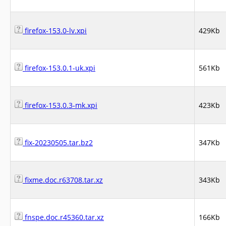
firefox-153.0-lv.xpi
429Kb
firefox-153.0.1-uk.xpi
561Kb
firefox-153.0.3-mk.xpi
423Kb
fix-20230505.tar.bz2
347Kb
fixme.doc.r63708.tar.xz
343Kb
fnspe.doc.r45360.tar.xz
166Kb