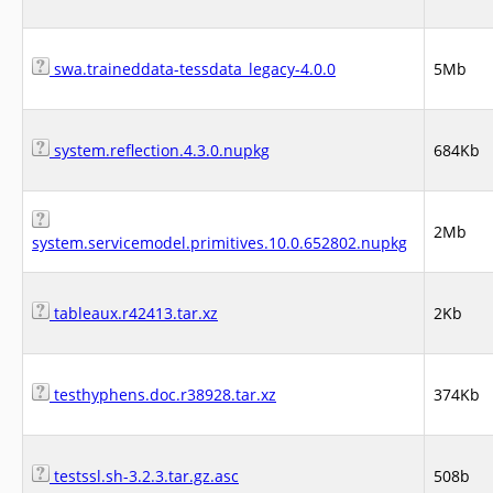
swa.traineddata-tessdata_legacy-4.0.0
5Mb
system.reflection.4.3.0.nupkg
684Kb
2Mb
system.servicemodel.primitives.10.0.652802.nupkg
tableaux.r42413.tar.xz
2Kb
testhyphens.doc.r38928.tar.xz
374Kb
testssl.sh-3.2.3.tar.gz.asc
508b