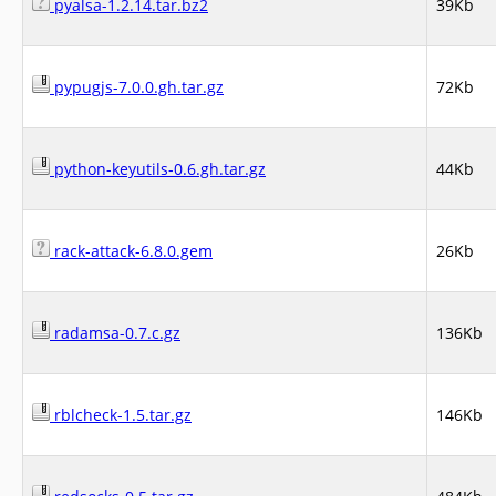
pyalsa-1.2.14.tar.bz2
39Kb
pypugjs-7.0.0.gh.tar.gz
72Kb
python-keyutils-0.6.gh.tar.gz
44Kb
rack-attack-6.8.0.gem
26Kb
radamsa-0.7.c.gz
136Kb
rblcheck-1.5.tar.gz
146Kb