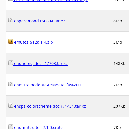
ebgaramond.r66604.tar.xz
8Mb
emutos-512k-1.4.zip
3Mb
endnotesj.doc.r47703.tar.xz
148Kb
enm.traineddata-tessdata_fast-4.0.0
2Mb
ensps-colorscheme.doc.r71431.tar.xz
207Kb
enum-iterator-2.1.0.crate
7Kb