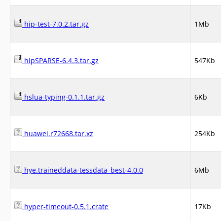
hip-test-7.0.2.tar.gz
1Mb
hipSPARSE-6.4.3.tar.gz
547Kb
hslua-typing-0.1.1.tar.gz
6Kb
huawei.r72668.tar.xz
254Kb
hye.traineddata-tessdata_best-4.0.0
6Mb
hyper-timeout-0.5.1.crate
17Kb