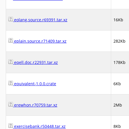
eolang.source.r69391.tar.xz
16Kb
eplain.source.r71409.tar.xz
282Kb
eqell.doc.r22931.tar.xz
178Kb
equivalent-1.0.0.crate
6Kb
erewhon.r70759.tar.xz
2Mb
exercisebank.r50448.tar.xz
8Kb