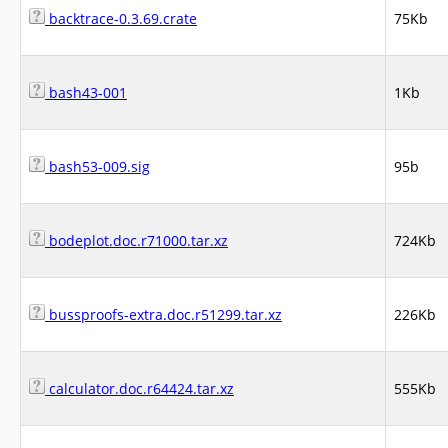
backtrace-0.3.69.crate
75Kb
bash43-001
1Kb
bash53-009.sig
95b
bodeplot.doc.r71000.tar.xz
724Kb
bussproofs-extra.doc.r51299.tar.xz
226Kb
calculator.doc.r64424.tar.xz
555Kb