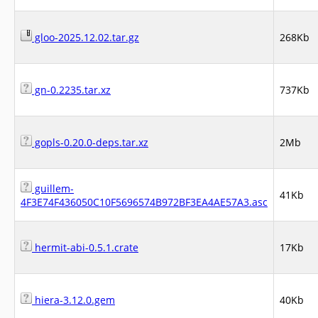
gloo-2025.12.02.tar.gz
268Kb
gn-0.2235.tar.xz
737Kb
gopls-0.20.0-deps.tar.xz
2Mb
guillem-
41Kb
4F3E74F436050C10F5696574B972BF3EA4AE57A3.asc
hermit-abi-0.5.1.crate
17Kb
hiera-3.12.0.gem
40Kb