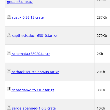
gnuabi64.tar.xz
rustix-0.36.15.crate
287Kb
sapthesis.doc.r63810.tar.xz
270Kb
schemata.r58020.tar.xz
2Kb
scrhack.source.r72608.tar.xz
20Kb
sebastian-diff-3.0.2.tar.gz
30Kb
serde_spanned-1.0.3.crate
10Kb