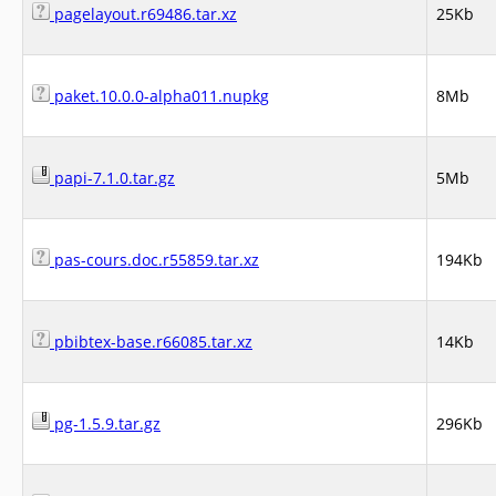
pagelayout.r69486.tar.xz
25Kb
paket.10.0.0-alpha011.nupkg
8Mb
papi-7.1.0.tar.gz
5Mb
pas-cours.doc.r55859.tar.xz
194Kb
pbibtex-base.r66085.tar.xz
14Kb
pg-1.5.9.tar.gz
296Kb