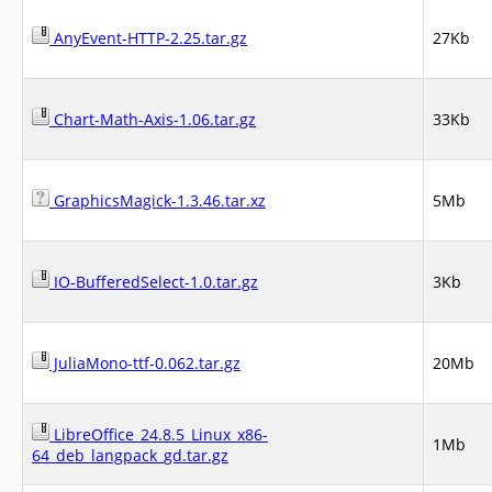
AnyEvent-HTTP-2.25.tar.gz
27Kb
Chart-Math-Axis-1.06.tar.gz
33Kb
GraphicsMagick-1.3.46.tar.xz
5Mb
IO-BufferedSelect-1.0.tar.gz
3Kb
JuliaMono-ttf-0.062.tar.gz
20Mb
LibreOffice_24.8.5_Linux_x86-
1Mb
64_deb_langpack_gd.tar.gz