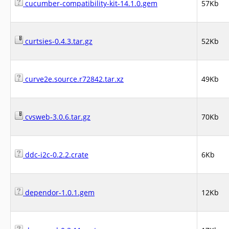
cucumber-compatibility-kit-14.1.0.gem
57Kb
curtsies-0.4.3.tar.gz
52Kb
curve2e.source.r72842.tar.xz
49Kb
cvsweb-3.0.6.tar.gz
70Kb
ddc-i2c-0.2.2.crate
6Kb
dependor-1.0.1.gem
12Kb