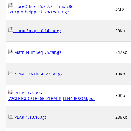
LibreOffice_25.2.7.2_Linux_x86-
3Mb
64_rpm_helppack_zh-TW.tar.gz
Linux-Smaps-0.14.tar.gz
20Kb
Math-NumSeq-75.tar.gz
847Kb
Net-CIDR-Lite-0.22.tar.gz
10Kb
PDFBOX-3783-
80Kb
72GLBIGUC6LB46ELZFBARRJTLN4RBSQM.pdf
PEAR-1.10.16.tgz
286Kb