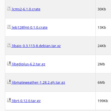
lcms2-6.1.0.crate
30Kb
leb128fmt-0.1.0.crate
13Kb
libaio_0.3.113-8.debian.tar.xz
24Kb
libgdiplus-6.2.tar.gz
2Mb
libmateweather-1.28.2.gh.tar.gz
6Mb
librt-0.12.0.tar.gz
199Kb