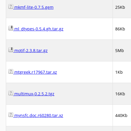
mkmf-lite-0.7.5.gem
25Kb
ml_dtypes-0.5.4.gh.tar.gz
86Kb
motif-2.3.8.tar.gz
5Mb
mtgreek.r17967.tar.xz
1Kb
multimux-0.2.5.2.tgz
16Kb
mynsfc.doc.r60280.tar.xz
440Kb