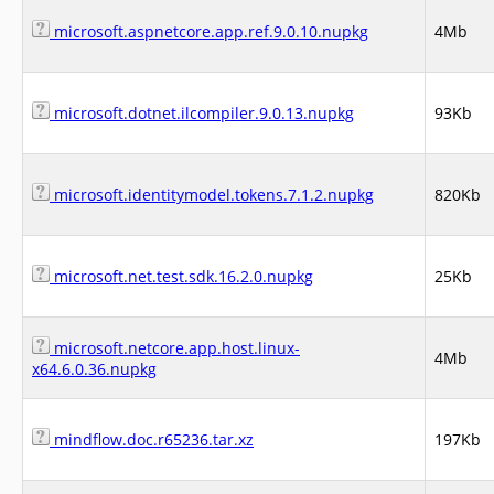
microsoft.aspnetcore.app.ref.9.0.10.nupkg
4Mb
microsoft.dotnet.ilcompiler.9.0.13.nupkg
93Kb
microsoft.identitymodel.tokens.7.1.2.nupkg
820Kb
microsoft.net.test.sdk.16.2.0.nupkg
25Kb
microsoft.netcore.app.host.linux-
4Mb
x64.6.0.36.nupkg
mindflow.doc.r65236.tar.xz
197Kb