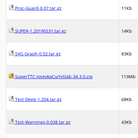
Proc-Guard-0.07.tar.gz
11Kb
SUPER-1.20190531.tar.gz
14Kb
SVG-Graph-0.02.tar.gz
83Kb
SuperTTC-IosevkaCurlySlab-34.3.0.zip
119Mb
Test-Deep-1.204.tar.gz
68Kb
Test-Warnings-0.038.tar.gz
43Kb