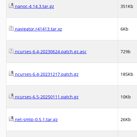
nanoc-4.14.3.tar.gz
351Kb
navigator.r41413.tar.xz
6Kb
ncurses-6.4-20230624.patch.gz.asc
729b
ncurses-6.4-20231217.patch.gz
185Kb
ncurses-6.5-20250111.patch.gz
10Kb
net-smtp-0.5.1.tar.gz
26Kb