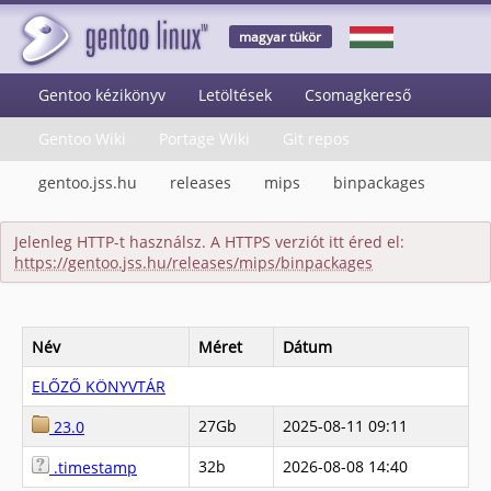
magyar tükör
Gentoo kézikönyv
Letöltések
Csomagkereső
Gentoo Wiki
Portage Wiki
Git repos
gentoo.jss.hu
releases
mips
binpackages
Jelenleg HTTP-t használsz. A HTTPS verziót itt éred el:
https://gentoo.jss.hu/releases/mips/binpackages
Név
Méret
Dátum
ELŐZŐ KÖNYVTÁR
27Gb
2025-08-11 09:11
23.0
32b
2026-08-08 14:40
.timestamp