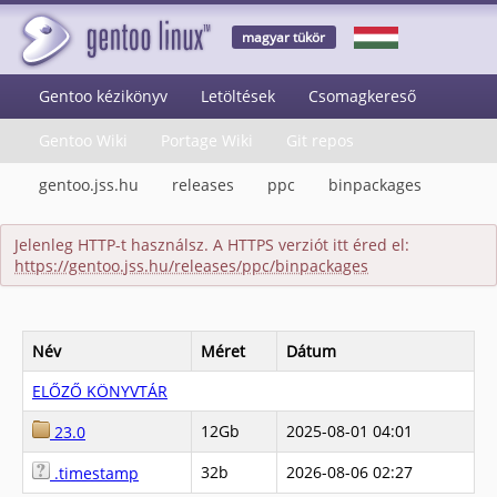
magyar tükör
Gentoo kézikönyv
Letöltések
Csomagkereső
Gentoo Wiki
Portage Wiki
Git repos
gentoo.jss.hu
releases
ppc
binpackages
Jelenleg HTTP-t használsz. A HTTPS verziót itt éred el:
https://gentoo.jss.hu/releases/ppc/binpackages
Név
Méret
Dátum
ELŐZŐ KÖNYVTÁR
12Gb
2025-08-01 04:01
23.0
32b
2026-08-06 02:27
.timestamp