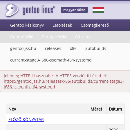
magyar tükör
Gentoo kézikönyv
Letöltések
Csomagkereső
Gentoo Wiki
Portage Wiki
Git repos
gentoo.jss.hu
releases
x86
autobuilds
current-stage3-i686-ssemath-t64-systemd
Jelenleg HTTP-t használsz. A HTTPS verziót itt éred el:
https://gentoo.jss.hu/releases/x86/autobuilds/current-stage3-
i686-ssemath-t64-systemd
Név
Méret
Dátum
ELŐZŐ KÖNYVTÁR
2026-