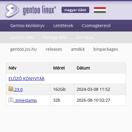
magyar tükör
Gentoo kézikönyv
Letöltések
Csomagkereső
Gentoo Wiki
Portage Wiki
Git repos
gentoo.jss.hu
releases
amd64
binpackages
Név
Méret
Dátum
ELŐZŐ KÖNYVTÁR
162Gb
2024-03-08 11:52
23.0
32b
2026-08-10 02:27
.timestamp