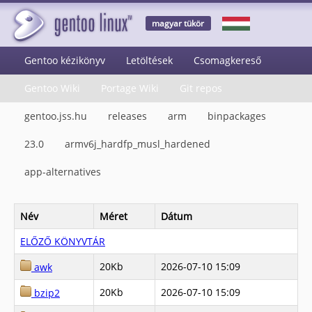
magyar tükör
Gentoo kézikönyv
Letöltések
Csomagkereső
Gentoo Wiki
Portage Wiki
Git repos
gentoo.jss.hu
releases
arm
binpackages
23.0
armv6j_hardfp_musl_hardened
app-alternatives
Név
Méret
Dátum
ELŐZŐ KÖNYVTÁR
20Kb
2026-07-10 15:09
awk
20Kb
2026-07-10 15:09
bzip2