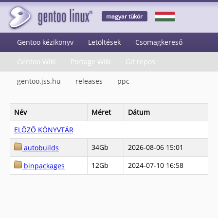
magyar tükör
Gentoo kézikönyv
Letöltések
Csomagkereső
Gentoo Wiki
Portage Wiki
Git repos
gentoo.jss.hu
releases
ppc
Név
Méret
Dátum
ELŐZŐ KÖNYVTÁR
34Gb
2026-08-06 15:01
autobuilds
12Gb
2024-07-10 16:58
binpackages