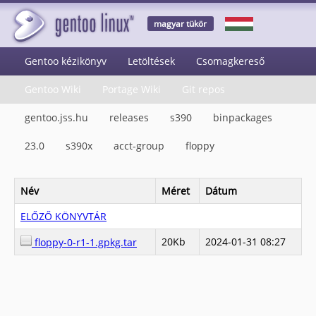
magyar tükör
Gentoo kézikönyv
Letöltések
Csomagkereső
Gentoo Wiki
Portage Wiki
Git repos
gentoo.jss.hu
releases
s390
binpackages
23.0
s390x
acct-group
floppy
Név
Méret
Dátum
ELŐZŐ KÖNYVTÁR
20Kb
2024-01-31 08:27
floppy-0-r1-1.gpkg.tar