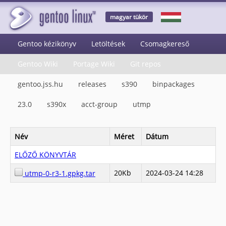
magyar tükör
Gentoo kézikönyv
Letöltések
Csomagkereső
Gentoo Wiki
Portage Wiki
Git repos
gentoo.jss.hu
releases
s390
binpackages
23.0
s390x
acct-group
utmp
Név
Méret
Dátum
ELŐZŐ KÖNYVTÁR
20Kb
2024-03-24 14:28
utmp-0-r3-1.gpkg.tar