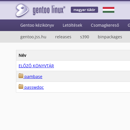
magyar tükör
Gentoo kézikönyv
Letöltések
Csomagkereső
G
gentoo.jss.hu
releases
s390
binpackages
Név
ELŐZŐ KÖNYVTÁR
pambase
passwdqc