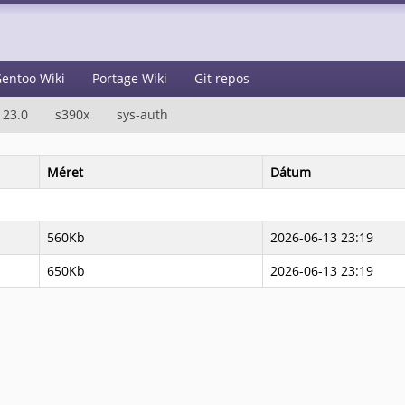
entoo Wiki
Portage Wiki
Git repos
23.0
s390x
sys-auth
Méret
Dátum
560Kb
2026-06-13 23:19
650Kb
2026-06-13 23:19