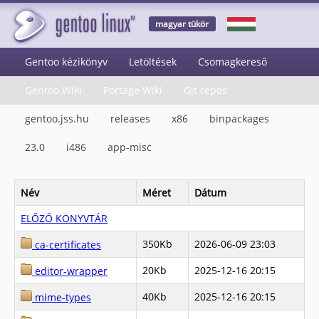
magyar tükör
Gentoo kézikönyv
Letöltések
Csomagkereső
Gentoo Wiki
Portage Wiki
Git repos
gentoo.jss.hu
releases
x86
binpackages
23.0
i486
app-misc
Név
Méret
Dátum
ELŐZŐ KÖNYVTÁR
350Kb
2026-06-09 23:03
ca-certificates
20Kb
2025-12-16 20:15
editor-wrapper
40Kb
2025-12-16 20:15
mime-types