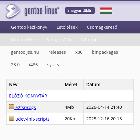
magyar tükör
Gentoo kézikönyv
Letöltések
Csomagkereső
Gentoo Wiki
Portage Wiki
Git repos
gentoo.jss.hu
releases
x86
binpackages
23.0
i486
sys-fs
Név
Méret
Dátum
ELŐZŐ KÖNYVTÁR
4Mb
2026-04-14 21:40
e2fsprogs
20Kb
2025-12-16 20:15
udev-init-scripts