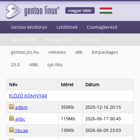
magyar tükör
Gentoo kézikönyv
Letöltések
Csomagkereső
Gentoo Wiki
Portage Wiki
Git repos
gentoo.jss.hu
releases
x86
binpackages
23.0
i486
sys-libs
Név
Méret
Dátum
ELŐZŐ KÖNYVTÁR
350Kb
2025-12-16 20:15
gdbm
119Mb
2026-06-17 00:45
glibc
130Kb
2026-06-09 23:03
libcap