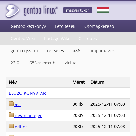
magyar tükör
Gentoo kézikönyv
Letöltések
Csomagkereső
Gentoo Wiki
Portage Wiki
Git repos
gentoo.jss.hu
releases
x86
binpackages
23.0
i686-ssemath
virtual
Név
Méret
Dátum
ELŐZŐ KÖNYVTÁR
30Kb
2025-12-11 07:03
acl
20Kb
2025-12-11 07:03
dev-manager
20Kb
2025-12-11 07:03
editor