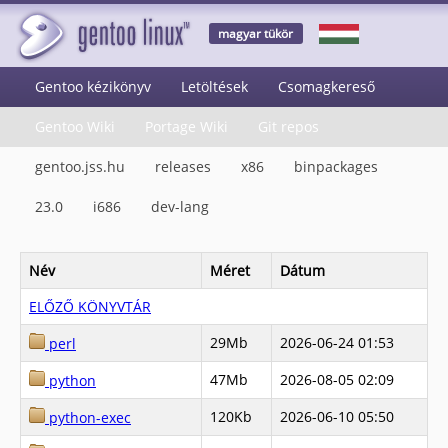
magyar tükör
Gentoo kézikönyv
Letöltések
Csomagkereső
Gentoo Wiki
Portage Wiki
Git repos
gentoo.jss.hu
releases
x86
binpackages
23.0
i686
dev-lang
Név
Méret
Dátum
ELŐZŐ KÖNYVTÁR
29Mb
2026-06-24 01:53
perl
47Mb
2026-08-05 02:09
python
120Kb
2026-06-10 05:50
python-exec