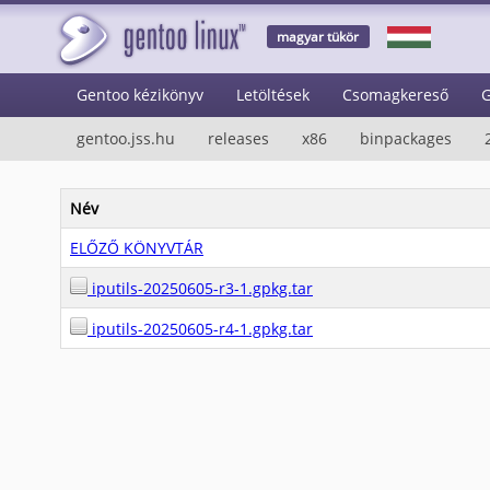
magyar tükör
Gentoo kézikönyv
Letöltések
Csomagkereső
G
gentoo.jss.hu
releases
x86
binpackages
Név
ELŐZŐ KÖNYVTÁR
iputils-20250605-r3-1.gpkg.tar
iputils-20250605-r4-1.gpkg.tar