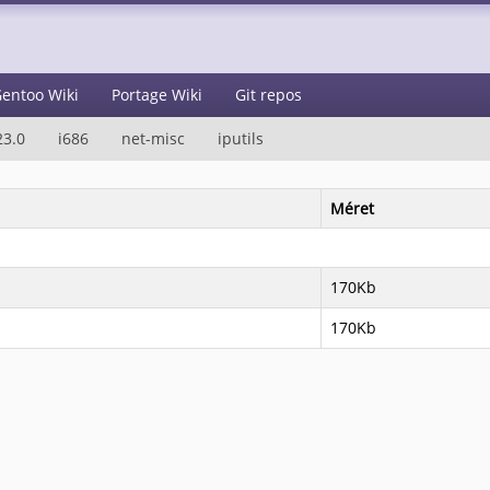
entoo Wiki
Portage Wiki
Git repos
23.0
i686
net-misc
iputils
Méret
170Kb
170Kb