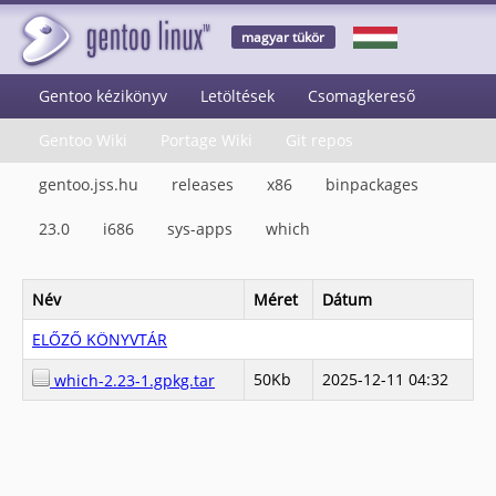
magyar tükör
Gentoo kézikönyv
Letöltések
Csomagkereső
Gentoo Wiki
Portage Wiki
Git repos
gentoo.jss.hu
releases
x86
binpackages
23.0
i686
sys-apps
which
Név
Méret
Dátum
ELŐZŐ KÖNYVTÁR
50Kb
2025-12-11 04:32
which-2.23-1.gpkg.tar