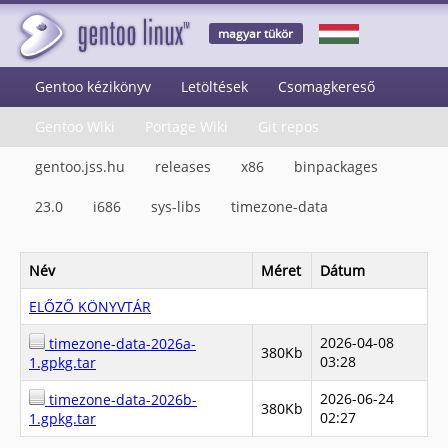
magyar tükör
Gentoo kézikönyv
Letöltések
Csomagkereső
Gentoo Wiki
Portage Wiki
Git repos
gentoo.jss.hu
releases
x86
binpackages
23.0
i686
sys-libs
timezone-data
Név
Méret
Dátum
ELŐZŐ KÖNYVTÁR
2026-04-08
timezone-data-2026a-
380Kb
03:28
1.gpkg.tar
2026-06-24
timezone-data-2026b-
380Kb
02:27
1.gpkg.tar