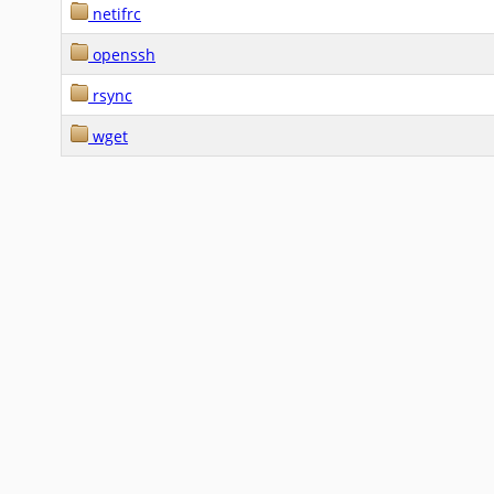
netifrc
openssh
rsync
wget