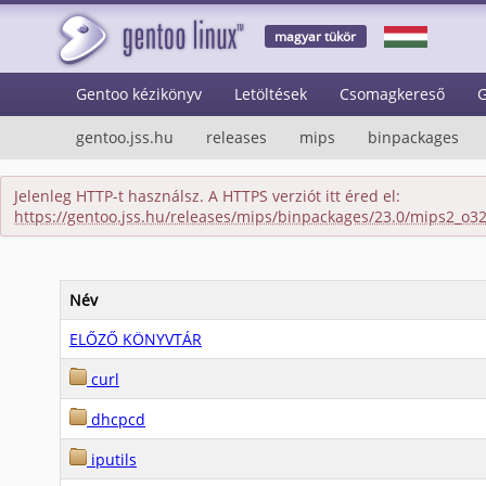
magyar tükör
Gentoo kézikönyv
Letöltések
Csomagkereső
G
gentoo.jss.hu
releases
mips
binpackages
Jelenleg HTTP-t használsz. A HTTPS verziót itt éred el:
https://gentoo.jss.hu/releases/mips/binpackages/23.0/mips2_o3
Név
ELŐZŐ KÖNYVTÁR
curl
dhcpcd
iputils