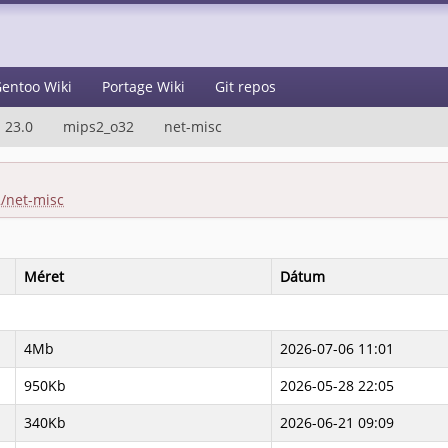
entoo Wiki
Portage Wiki
Git repos
23.0
mips2_o32
net-misc
2/net-misc
Méret
Dátum
4Mb
2026-07-06 11:01
950Kb
2026-05-28 22:05
340Kb
2026-06-21 09:09