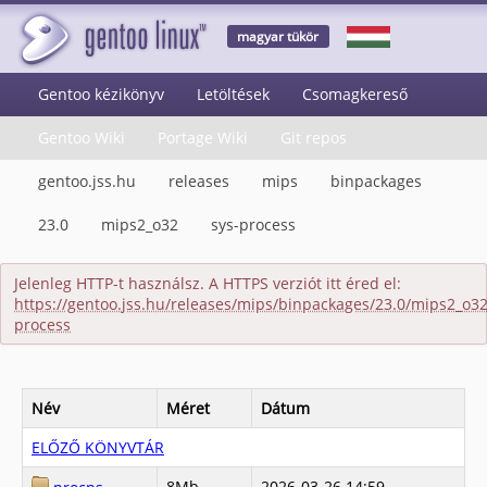
magyar tükör
Gentoo kézikönyv
Letöltések
Csomagkereső
Gentoo Wiki
Portage Wiki
Git repos
gentoo.jss.hu
releases
mips
binpackages
23.0
mips2_o32
sys-process
Jelenleg HTTP-t használsz. A HTTPS verziót itt éred el:
https://gentoo.jss.hu/releases/mips/binpackages/23.0/mips2_o32
process
Név
Méret
Dátum
ELŐZŐ KÖNYVTÁR
8Mb
2026-03-26 14:59