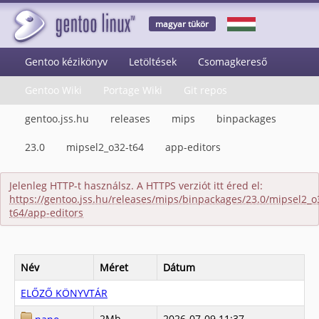
magyar tükör
Gentoo kézikönyv
Letöltések
Csomagkereső
Gentoo Wiki
Portage Wiki
Git repos
gentoo.jss.hu
releases
mips
binpackages
23.0
mipsel2_o32-t64
app-editors
Jelenleg HTTP-t használsz. A HTTPS verziót itt éred el:
https://gentoo.jss.hu/releases/mips/binpackages/23.0/mipsel2_o
t64/app-editors
Név
Méret
Dátum
ELŐZŐ KÖNYVTÁR
2Mb
2026-07-09 11:37