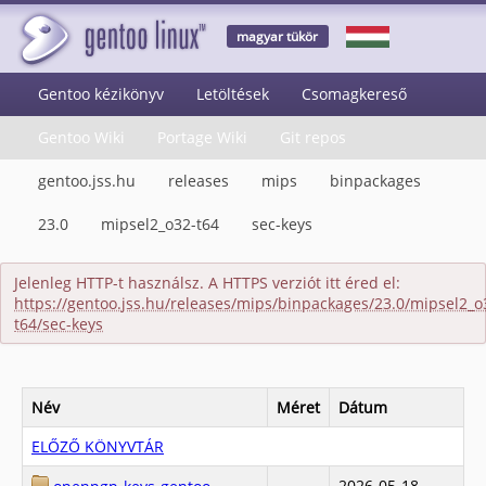
magyar tükör
Gentoo kézikönyv
Letöltések
Csomagkereső
Gentoo Wiki
Portage Wiki
Git repos
gentoo.jss.hu
releases
mips
binpackages
23.0
mipsel2_o32-t64
sec-keys
Jelenleg HTTP-t használsz. A HTTPS verziót itt éred el:
https://gentoo.jss.hu/releases/mips/binpackages/23.0/mipsel2_o
t64/sec-keys
Név
Méret
Dátum
ELŐZŐ KÖNYVTÁR
2026-05-18