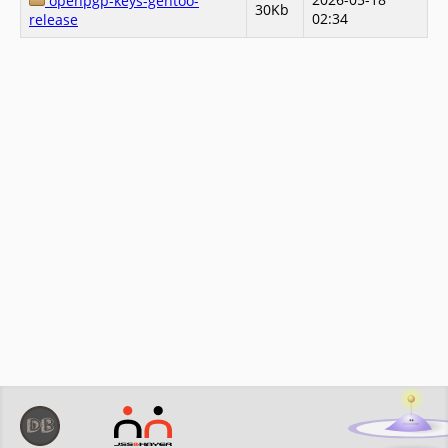
openpgp-keys-gentoo-
30Kb
02:34
release