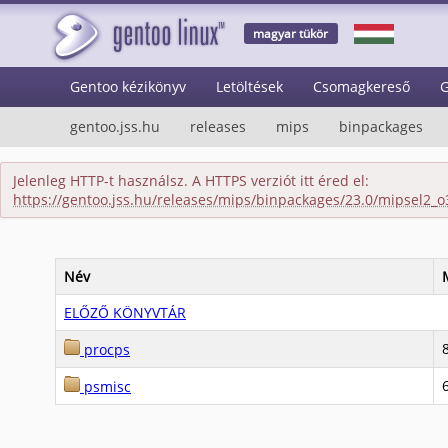
magyar tükör
Gentoo kézikönyv
Letöltések
Csomagkereső
G
gentoo.jss.hu
releases
mips
binpackages
Jelenleg HTTP-t használsz. A HTTPS verziót itt éred el:
https://gentoo.jss.hu/releases/mips/binpackages/23.0/mipsel2_o
Név
ELŐZŐ KÖNYVTÁR
procps
psmisc