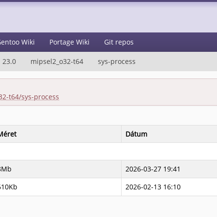
entoo Wiki
Portage Wiki
Git repos
23.0
mipsel2_o32-t64
sys-process
32-t64/sys-process
Méret
Dátum
8Mb
2026-03-27 19:41
610Kb
2026-02-13 16:10