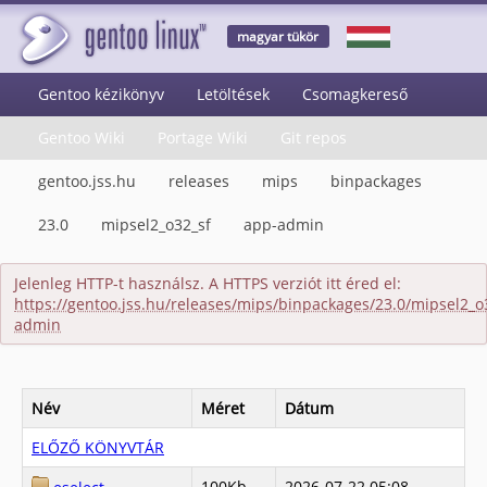
magyar tükör
Gentoo kézikönyv
Letöltések
Csomagkereső
Gentoo Wiki
Portage Wiki
Git repos
gentoo.jss.hu
releases
mips
binpackages
23.0
mipsel2_o32_sf
app-admin
Jelenleg HTTP-t használsz. A HTTPS verziót itt éred el:
https://gentoo.jss.hu/releases/mips/binpackages/23.0/mipsel2_o
admin
Név
Méret
Dátum
ELŐZŐ KÖNYVTÁR
100Kb
2026-07-22 05:08