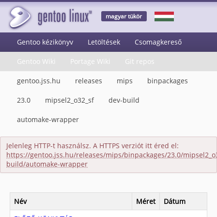
magyar tükör
Gentoo kézikönyv
Letöltések
Csomagkereső
Gentoo Wiki
Portage Wiki
Git repos
gentoo.jss.hu
releases
mips
binpackages
23.0
mipsel2_o32_sf
dev-build
automake-wrapper
Jelenleg HTTP-t használsz. A HTTPS verziót itt éred el:
https://gentoo.jss.hu/releases/mips/binpackages/23.0/mipsel2_o
build/automake-wrapper
Név
Méret
Dátum