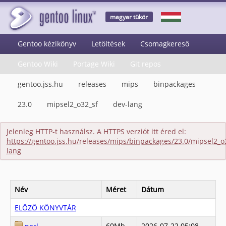
magyar tükör
Gentoo kézikönyv
Letöltések
Csomagkereső
Gentoo Wiki
Portage Wiki
Git repos
gentoo.jss.hu
releases
mips
binpackages
23.0
mipsel2_o32_sf
dev-lang
Jelenleg HTTP-t használsz. A HTTPS verziót itt éred el:
https://gentoo.jss.hu/releases/mips/binpackages/23.0/mipsel2_o
lang
Név
Méret
Dátum
ELŐZŐ KÖNYVTÁR
60Mb
2026-07-22 05:08