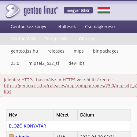
magyar tükör
Gentoo kézikönyv
Letöltések
Csomagkereső
Gentoo Wiki
Portage Wiki
Git repos
gentoo.jss.hu
releases
mips
binpackages
23.0
mipsel2_o32_sf
dev-libs
Jelenleg HTTP-t használsz. A HTTPS verziót itt éred el:
https://gentoo.jss.hu/releases/mips/binpackages/23.0/mipsel2_o
libs
Név
Méret
Dátum
ELŐZŐ KÖNYVTÁR
4Mb
2026-04-29 05:31