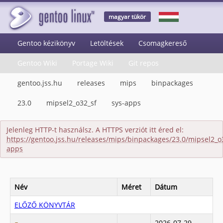
magyar tükör
Gentoo kézikönyv
Letöltések
Csomagkereső
Gentoo Wiki
Portage Wiki
Git repos
gentoo.jss.hu
releases
mips
binpackages
23.0
mipsel2_o32_sf
sys-apps
Jelenleg HTTP-t használsz. A HTTPS verziót itt éred el:
https://gentoo.jss.hu/releases/mips/binpackages/23.0/mipsel2_o3
apps
Név
Méret
Dátum
ELŐZŐ KÖNYVTÁR
2026-07-29