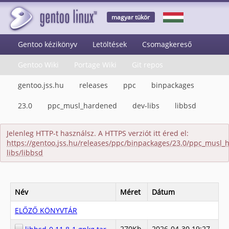
magyar tükör
Gentoo kézikönyv
Letöltések
Csomagkereső
Gentoo Wiki
Portage Wiki
Git repos
gentoo.jss.hu
releases
ppc
binpackages
23.0
ppc_musl_hardened
dev-libs
libbsd
Jelenleg HTTP-t használsz. A HTTPS verziót itt éred el:
https://gentoo.jss.hu/releases/ppc/binpackages/23.0/ppc_musl_
libs/libbsd
Név
Méret
Dátum
ELŐZŐ KÖNYVTÁR
270Kb
2026-04-30 19:27