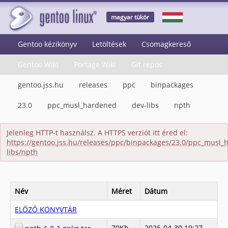
magyar tükör
Gentoo kézikönyv
Letöltések
Csomagkereső
Gentoo Wiki
Portage Wiki
Git repos
gentoo.jss.hu
releases
ppc
binpackages
23.0
ppc_musl_hardened
dev-libs
npth
Jelenleg HTTP-t használsz. A HTTPS verziót itt éred el:
https://gentoo.jss.hu/releases/ppc/binpackages/23.0/ppc_musl_
libs/npth
Név
Méret
Dátum
ELŐZŐ KÖNYVTÁR
70Kb
2026-04-30 19:27