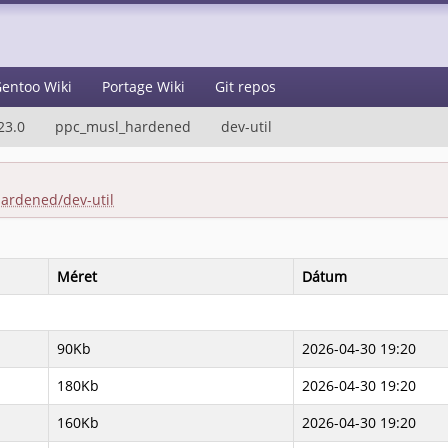
entoo Wiki
Portage Wiki
Git repos
23.0
ppc_musl_hardened
dev-util
hardened/dev-util
Méret
Dátum
90Kb
2026-04-30 19:20
180Kb
2026-04-30 19:20
160Kb
2026-04-30 19:20