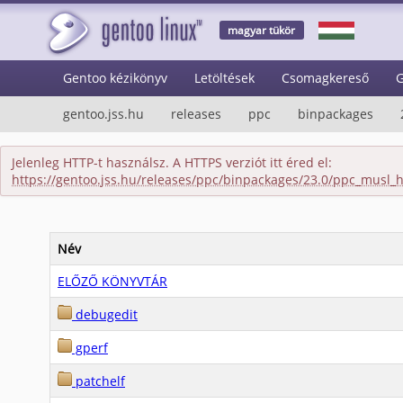
magyar tükör
Gentoo kézikönyv
Letöltések
Csomagkereső
G
gentoo.jss.hu
releases
ppc
binpackages
Jelenleg HTTP-t használsz. A HTTPS verziót itt éred el:
https://gentoo.jss.hu/releases/ppc/binpackages/23.0/ppc_musl_
Név
ELŐZŐ KÖNYVTÁR
debugedit
gperf
patchelf