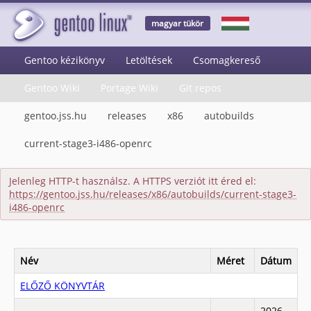
magyar tükör
Gentoo kézikönyv
Letöltések
Csomagkereső
Gentoo Wiki
Portage Wiki
Git repos
gentoo.jss.hu
releases
x86
autobuilds
current-stage3-i486-openrc
Jelenleg HTTP-t használsz. A HTTPS verziót itt éred el:
https://gentoo.jss.hu/releases/x86/autobuilds/current-stage3-
i486-openrc
Név
Méret
Dátum
ELŐZŐ KÖNYVTÁR
2026-