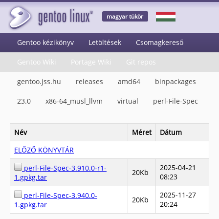
magyar tükör
Gentoo kézikönyv
Letöltések
Csomagkereső
Gentoo Wiki
Portage Wiki
Git repos
gentoo.jss.hu
releases
amd64
binpackages
23.0
x86-64_musl_llvm
virtual
perl-File-Spec
Név
Méret
Dátum
ELŐZŐ KÖNYVTÁR
2025-04-21
perl-File-Spec-3.910.0-r1-
20Kb
08:23
1.gpkg.tar
2025-11-27
perl-File-Spec-3.940.0-
20Kb
20:24
1.gpkg.tar