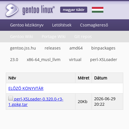
magyar tükör
Gentoo kézikönyv
Letöltések
Csomagkereső
Gentoo Wiki
Portage Wiki
Git repos
gentoo.jss.hu
releases
amd64
binpackages
23.0
x86-64_musl_llvm
virtual
perl-XSLoader
Név
Méret
Dátum
ELŐZŐ KÖNYVTÁR
2026-06-29
perl-XSLoader-0.320.0-r3-
20Kb
20:22
1.gpkg.tar