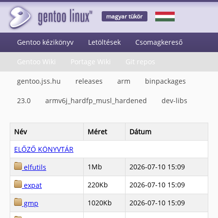
magyar tükör
Gentoo kézikönyv
Letöltések
Csomagkereső
Gentoo Wiki
Portage Wiki
Git repos
gentoo.jss.hu
releases
arm
binpackages
23.0
armv6j_hardfp_musl_hardened
dev-libs
Név
Méret
Dátum
ELŐZŐ KÖNYVTÁR
1Mb
2026-07-10 15:09
elfutils
220Kb
2026-07-10 15:09
expat
1020Kb
2026-07-10 15:09
gmp