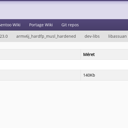
entoo Wiki
Portage Wiki
Git repos
23.0
armv6j_hardfp_musl_hardened
dev-libs
libassuan
Méret
140Kb