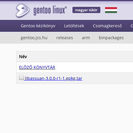
magyar tükör
Gentoo kézikönyv
Letöltések
Csomagkereső
G
gentoo.jss.hu
releases
arm
binpackages
Név
ELŐZŐ KÖNYVTÁR
libassuan-3.0.0-r1-1.gpkg.tar