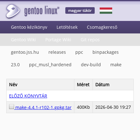
magyar tükör
Gentoo kézikönyv
Letöltések
Csomagkereső
Gentoo Wiki
Portage Wiki
Git repos
gentoo.jss.hu
releases
ppc
binpackages
23.0
ppc_musl_hardened
dev-build
make
Név
Méret
Dátum
ELŐZŐ KÖNYVTÁR
400Kb
2026-04-30 19:27
make-4.4.1-r102-1.gpkg.tar