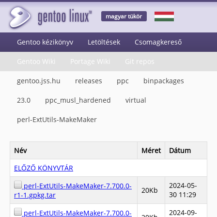
magyar tükör
Gentoo kézikönyv
Letöltések
Csomagkereső
Gentoo Wiki
Portage Wiki
Git repos
gentoo.jss.hu
releases
ppc
binpackages
23.0
ppc_musl_hardened
virtual
perl-ExtUtils-MakeMaker
Név
Méret
Dátum
ELŐZŐ KÖNYVTÁR
2024-05-
perl-ExtUtils-MakeMaker-7.700.0-
20Kb
30 11:29
r1-1.gpkg.tar
2024-09-
perl-ExtUtils-MakeMaker-7.700.0-