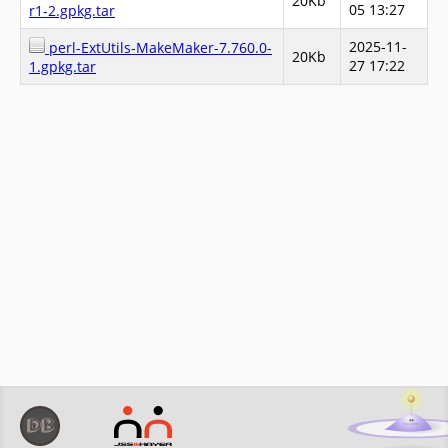
20Kb
05 13:27
r1-2.gpkg.tar
2025-11-
perl-ExtUtils-MakeMaker-7.760.0-
20Kb
27 17:22
1.gpkg.tar