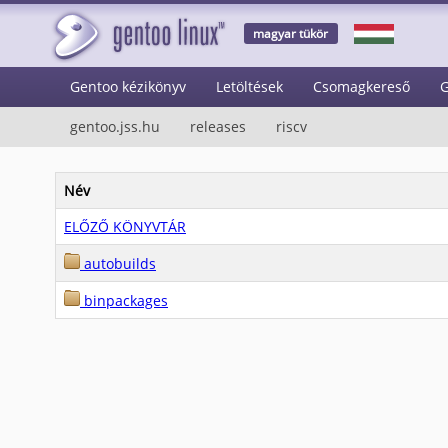
magyar tükör
Gentoo kézikönyv
Letöltések
Csomagkereső
G
gentoo.jss.hu
releases
riscv
Név
ELŐZŐ KÖNYVTÁR
autobuilds
binpackages