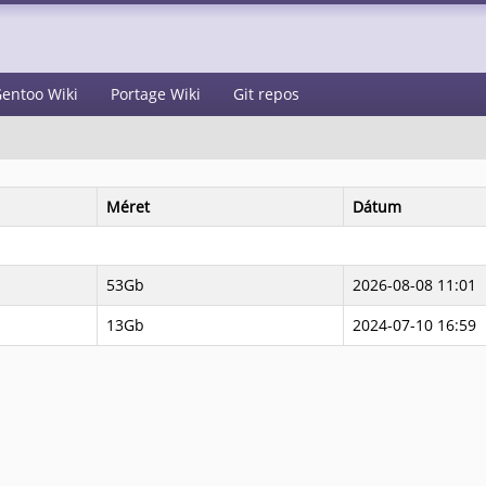
entoo Wiki
Portage Wiki
Git repos
Méret
Dátum
53Gb
2026-08-08 11:01
13Gb
2024-07-10 16:59