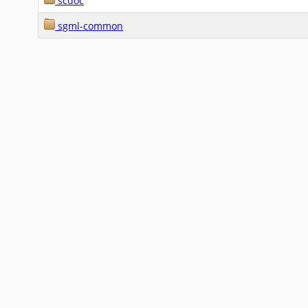
scdoc
sgml-common