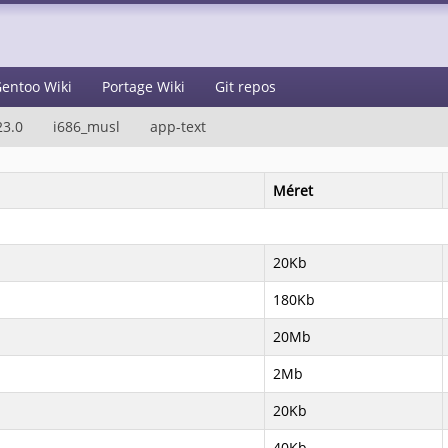
entoo Wiki
Portage Wiki
Git repos
23.0
i686_musl
app-text
Méret
20Kb
180Kb
20Mb
2Mb
20Kb
40Kb