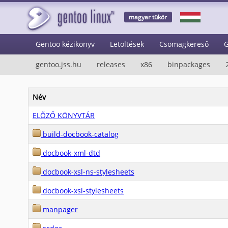
magyar tükör
Gentoo kézikönyv
Letöltések
Csomagkereső
G
gentoo.jss.hu
releases
x86
binpackages
Név
ELŐZŐ KÖNYVTÁR
build-docbook-catalog
docbook-xml-dtd
docbook-xsl-ns-stylesheets
docbook-xsl-stylesheets
manpager